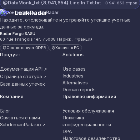
@DataMonk_txt {8,941,654} Line In Txt.txt
8 941 653
строк
LeakRadar
Находите, отслеживайте и устраняйте утекшие учетные
данные за секунды.
Radar Forge SASU
60 rue François 1er, 75008 Париж, Франция
Соответствует GDPR
Хостинг в ЕС
Продукт
Solutions
Документация API
Use cases
↗
Industries
Страница статуса
↗
Alternatives
База данных утечек
Domain reports
Компания
Правовая информация
Блог
Условия обслуживания
Связаться с нами
Политика
SubdomainRadar.io
конфиденциальности
↗
DPA
Налоговое резидентство