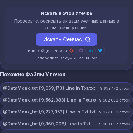
Искать в Этой Утечке
Проверьте, раскрыты ли ваши учетные данные в
этом файле утечки.
Искать Сейчас
или войдите через
· опередите злоумышленников
Похожие Файлы Утечек
@DataMonk_txt {9,859,173} Line In Txt.txt
9 859 172
строк
@DataMonk_txt {9,562,083} Line In Txt.txt
9 562 082
строк
@DataMonk_txt {9,277,053} Line In Txt.txt
9 277 052
строк
@DataMonk_txt {9,369,098} Line In Txt.txt
9 369 097
строк