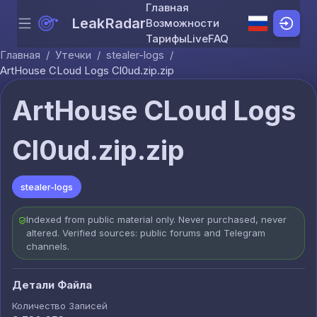
Главная
LeakRadar
Возможности
Menu
Skip to content
Тарифы
Live
FAQ
Главная
/
Утечки
/
stealer-logs
/
ArtHouse CLoud Logs Cl0ud.zip.zip
ArtHouse CLoud Logs
Cl0ud.zip.zip
stealer-logs
Indexed from public material only. Never purchased, never
altered. Verified sources: public forums and Telegram
channels.
Детали Файла
Количество Записей