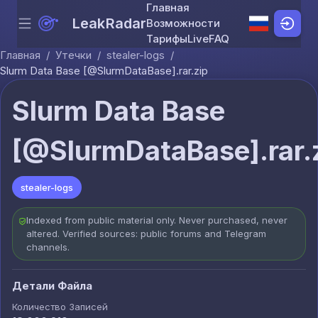
Главная
LeakRadar
Возможности
Menu
Skip to content
Тарифы
Live
FAQ
Главная
/
Утечки
/
stealer-logs
/
Slurm Data Base [@SlurmDataBase].rar.zip
Slurm Data Base
[@SlurmDataBase].rar.
stealer-logs
Indexed from public material only. Never purchased, never
altered. Verified sources: public forums and Telegram
channels.
Детали Файла
Количество Записей