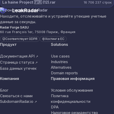
La haine Project 🇫🇷 (12).rar
16 706 237
строк
LeakRadar
Находите, отслеживайте и устраняйте утекшие учетные
данные за секунды.
Radar Forge SASU
60 rue François 1er, 75008 Париж, Франция
Соответствует GDPR
Хостинг в ЕС
Продукт
Solutions
Документация API
Use cases
↗
Industries
Страница статуса
↗
Alternatives
База данных утечек
Domain reports
Компания
Правовая информация
Блог
Условия обслуживания
Связаться с нами
Политика
SubdomainRadar.io
конфиденциальности
↗
DPA
Налоговое резидентство