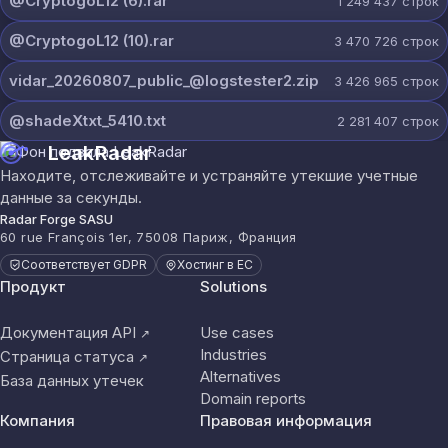
@CryptogoL12 (6).rar
1 249 437
строк
@CryptogoL12 (10).rar
3 470 726
строк
vidar_20260807_public_@logstester2.zip
3 426 965
строк
@shadeXtxt_5410.txt
2 281 407
строк
LeakRadar
Находите, отслеживайте и устраняйте утекшие учетные
данные за секунды.
Radar Forge SASU
60 rue François 1er, 75008 Париж, Франция
Соответствует GDPR
Хостинг в ЕС
Продукт
Solutions
Документация API
Use cases
↗
Industries
Страница статуса
↗
Alternatives
База данных утечек
Domain reports
Компания
Правовая информация