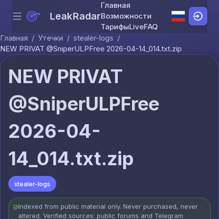
Главная
LeakRadar
Возможности
Menu
Skip to content
Тарифы
Live
FAQ
Главная
/
Утечки
/
stealer-logs
/
NEW PRIVAT @SniperULPFree 2026-04-14_014.txt.zip
NEW PRIVAT
@SniperULPFree
2026-04-
14_014.txt.zip
stealer-logs
Indexed from public material only. Never purchased, never
altered. Verified sources: public forums and Telegram