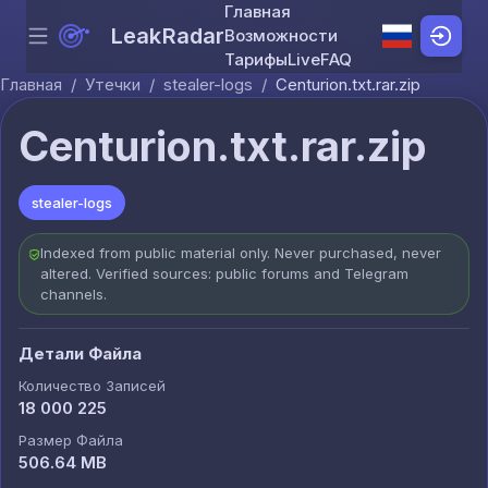
Главная
LeakRadar
Возможности
Menu
Skip to content
Тарифы
Live
FAQ
Главная
/
Утечки
/
stealer-logs
/
Centurion.txt.rar.zip
Centurion.txt.rar.zip
stealer-logs
Indexed from public material only. Never purchased, never
altered. Verified sources: public forums and Telegram
channels.
Детали Файла
Количество Записей
18 000 225
Размер Файла
506.64 MB