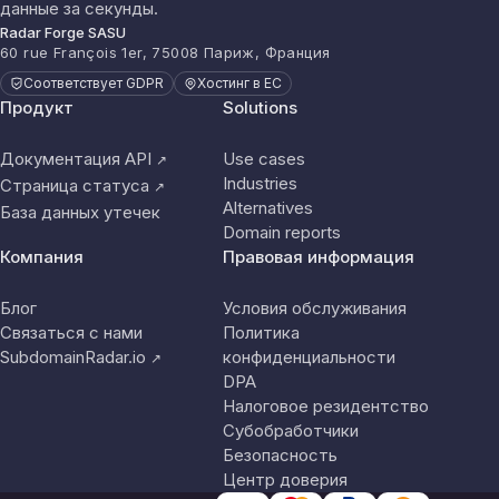
данные за секунды.
Radar Forge SASU
60 rue François 1er, 75008 Париж, Франция
Соответствует GDPR
Хостинг в ЕС
Продукт
Solutions
Документация API
Use cases
↗
Industries
Страница статуса
↗
Alternatives
База данных утечек
Domain reports
Компания
Правовая информация
Блог
Условия обслуживания
Связаться с нами
Политика
SubdomainRadar.io
конфиденциальности
↗
DPA
Налоговое резидентство
Субобработчики
Безопасность
Центр доверия