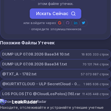
этом файле утечки.
Искать Сейчас
или войдите через
· опередите злоумышленников
Похожие Файлы Утечек
DUMP ULP 07.08.2026 Base34 10.txt
16 835 333
строк
DUMP ULP 07.08.2026 Base34 1.txt
70 131 744
строк
@TXT_A - 1782.txt
57 073 687
строк
@KURTXTCLOUD - ULP SecretCloud - 07 August 2026.txt
1 985 636
строк
LOS POLOS [TG @CloudLosPolos] (16).rar
11 435 448
строк
LeakRadar
Находите, отслеживайте и устраняйте утекшие учетные