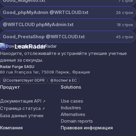
Good_Magento.txt
7
строк
Good_phpMyAdmin @WRTCLOUD.txt
26
строк
@WRTCLOUD phpMyAdmin.txt
18
строк
Good_PrestaShop @WRTCLOUD.txt
45
строк
LeakRadar
Находите, отслеживайте и устраняйте утекшие учетные
данные за секунды.
Radar Forge SASU
60 rue François 1er, 75008 Париж, Франция
Соответствует GDPR
Хостинг в ЕС
Продукт
Solutions
Документация API
Use cases
↗
Industries
Страница статуса
↗
Alternatives
База данных утечек
Domain reports
Компания
Правовая информация