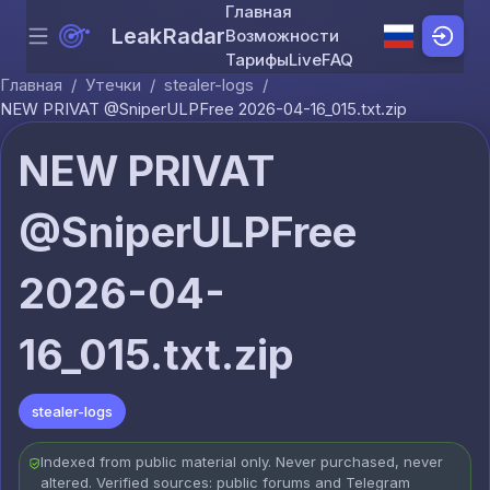
Главная
LeakRadar
Возможности
Menu
Skip to content
Тарифы
Live
FAQ
Главная
/
Утечки
/
stealer-logs
/
NEW PRIVAT @SniperULPFree 2026-04-16_015.txt.zip
NEW PRIVAT
@SniperULPFree
2026-04-
16_015.txt.zip
stealer-logs
Indexed from public material only. Never purchased, never
altered. Verified sources: public forums and Telegram