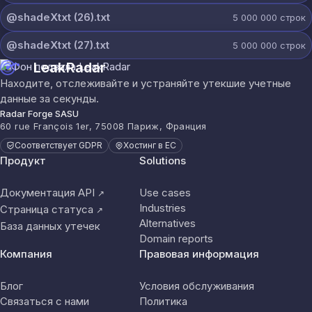
@shadeXtxt (26).txt
5 000 000
строк
@shadeXtxt (27).txt
5 000 000
строк
LeakRadar
Находите, отслеживайте и устраняйте утекшие учетные
данные за секунды.
Radar Forge SASU
60 rue François 1er, 75008 Париж, Франция
Соответствует GDPR
Хостинг в ЕС
Продукт
Solutions
Документация API
Use cases
↗
Industries
Страница статуса
↗
Alternatives
База данных утечек
Domain reports
Компания
Правовая информация
Блог
Условия обслуживания
Связаться с нами
Политика