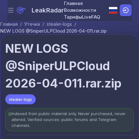
Главная
LeakRadar
Возможности
Menu
Skip to content
Тарифы
Live
FAQ
Главная
/
Утечки
/
stealer-logs
/
NEW LOGS @SniperULPCloud 2026-04-011.rar.zip
NEW LOGS
@SniperULPCloud
2026-04-011.rar.zip
stealer-logs
Indexed from public material only. Never purchased, never
altered. Verified sources: public forums and Telegram
channels.