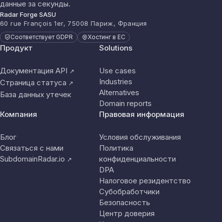
данные за секунды.
Radar Forge SASU
60 rue François 1er, 75008 Париж, Франция
Соответствует GDPR
Хостинг в ЕС
Продукт
Solutions
Документация API
Use cases
↗
Industries
Страница статуса
↗
Alternatives
База данных утечек
Domain reports
Компания
Правовая информация
Блог
Условия обслуживания
Связаться с нами
Политика
SubdomainRadar.io
конфиденциальности
↗
DPA
Налоговое резидентство
Субобработчики
Безопасность
Центр доверия