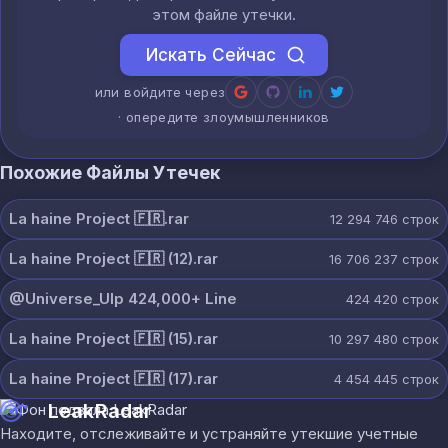
этом файле утечки.
Искать Сейчас
или войдите через
· опередите злоумышленников
Похожие Файлы Утечек
La haine Project 🇫🇷.rar
12 294 746
строк
La haine Project 🇫🇷 (12).rar
16 706 237
строк
@Universe_Ulp 424,000+ Line
424 420
строк
La haine Project 🇫🇷 (15).rar
10 297 480
строк
La haine Project 🇫🇷 (17).rar
4 454 445
строк
LeakRadar
Находите, отслеживайте и устраняйте утекшие учетные