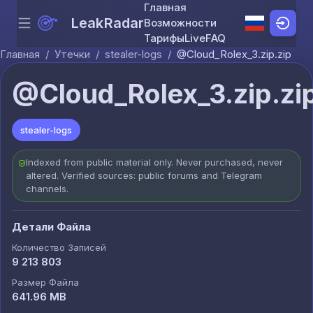
Главная
LeakRadar
Возможности
Menu
Skip to content
Тарифы
Live
FAQ
Главная
/
Утечки
/
stealer-logs
/
@Cloud_Rolex_3.zip.zip
@Cloud_Rolex_3.zip.zi
stealer-logs
Indexed from public material only. Never purchased, never
altered. Verified sources: public forums and Telegram
channels.
Детали Файла
Количество Записей
9 213 803
Размер Файла
641.96 MB