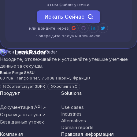
этом файле утечки.
Искать Сейчас
или войдите через
· опередите злоумышленников
LeakRadar
Находите, отслеживайте и устраняйте утекшие учетные
данные за секунды.
Radar Forge SASU
60 rue François 1er, 75008 Париж, Франция
Соответствует GDPR
Хостинг в ЕС
Продукт
Solutions
Документация API
Use cases
↗
Industries
Страница статуса
↗
Alternatives
База данных утечек
Domain reports
Компания
Правовая информация