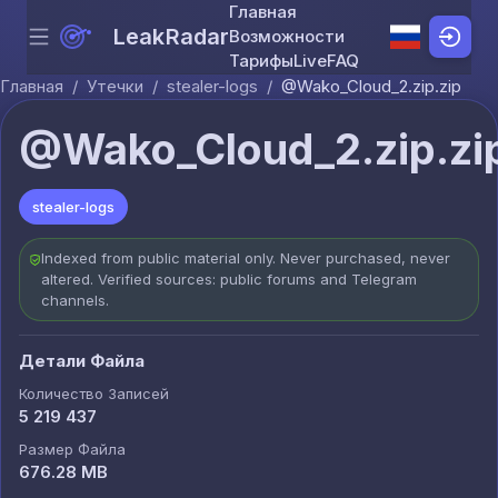
Главная
LeakRadar
Возможности
Menu
Skip to content
Тарифы
Live
FAQ
Главная
/
Утечки
/
stealer-logs
/
@Wako_Cloud_2.zip.zip
@Wako_Cloud_2.zip.zi
stealer-logs
Indexed from public material only. Never purchased, never
altered. Verified sources: public forums and Telegram
channels.
Детали Файла
Количество Записей
5 219 437
Размер Файла
676.28 MB