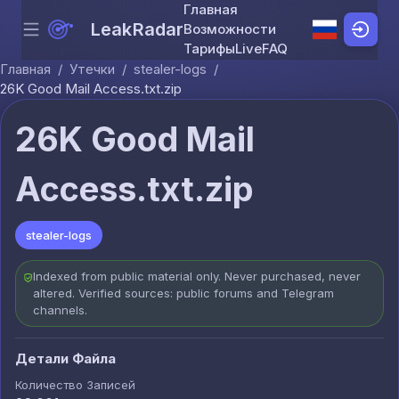
Главная
LeakRadar
Возможности
Menu
Skip to content
Тарифы
Live
FAQ
Главная
/
Утечки
/
stealer-logs
/
26K Good Mail Access.txt.zip
26K Good Mail
Access.txt.zip
stealer-logs
Indexed from public material only. Never purchased, never
altered. Verified sources: public forums and Telegram
channels.
Детали Файла
Количество Записей