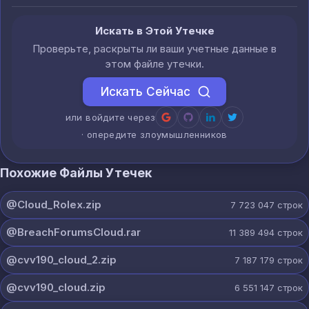
Искать в Этой Утечке
Проверьте, раскрыты ли ваши учетные данные в
этом файле утечки.
Искать Сейчас
или войдите через
· опередите злоумышленников
Похожие Файлы Утечек
@Cloud_Rolex.zip
7 723 047
строк
@BreachForumsCloud.rar
11 389 494
строк
@cvv190_cloud_2.zip
7 187 179
строк
@cvv190_cloud.zip
6 551 147
строк