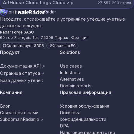
ArtHouse Cloud Logs Cloud.zip
27 557 293
строк
LeakRadar
Находите, отслеживайте и устраняйте утекшие учетные
данные за секунды.
Radar Forge SASU
60 rue François 1er, 75008 Париж, Франция
Соответствует GDPR
Хостинг в ЕС
Продукт
Solutions
Документация API
Use cases
↗
Industries
Страница статуса
↗
Alternatives
База данных утечек
Domain reports
Компания
Правовая информация
Блог
Условия обслуживания
Связаться с нами
Политика
SubdomainRadar.io
конфиденциальности
↗
DPA
Налоговое резидентство