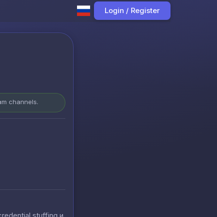
Login / Register
ram channels.
ential stuffing и