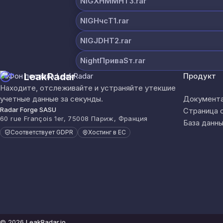
NIGXHMMHT3.rar
NIGHчсT1.rar
NIGJDHT2.rar
NightПриваSт.rar
LeakRadar
Продукт
Находите, отслеживайте и устраняйте утекшие
учетные данные за секунды.
Документа
Radar Forge SASU
Страница 
60 rue François 1er, 75008 Париж, Франция
База данны
Соответствует GDPR
Хостинг в ЕС
© 2026
LeakRadar.io