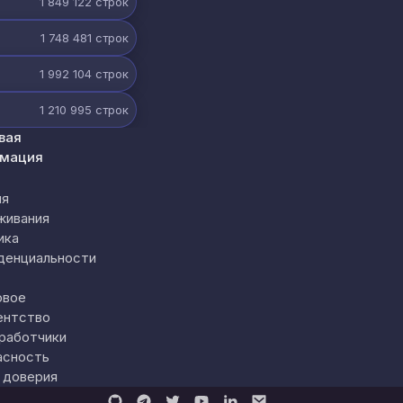
1 849 122
строк
1 748 481
строк
1 992 104
строк
1 210 995
строк
вая
мация
ия
живания
ика
денциальности
овое
ентство
работчики
асность
 доверия