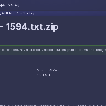
ифы
Live
FAQ
Skip to content
ALIENS - 1594.txt.zip
 1594.txt.zip
er purchased, never altered. Verified sources: public forums and Teleg
Размер Файла
1.58 GB
е, которые злоумышленники активно используют для атак cred