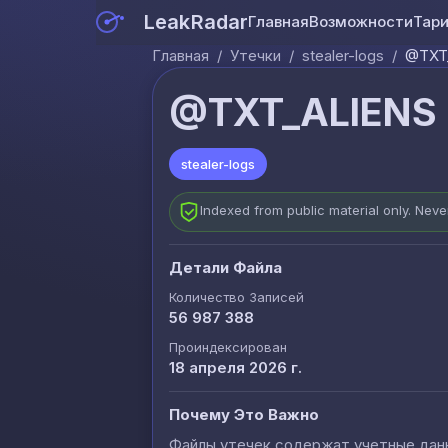
LeakRadar
Главная
Возможности
Тар
Главная
/
Утечки
/
stealer-logs
/
@TXT_
@TXT_ALIENS -
stealer-logs
Indexed from public material only. Nev
Детали Файла
Количество Записей
56 987 388
Проиндексирован
18 апреля 2026 г.
Почему Это Важно
Файлы утечек содержат учетные данны