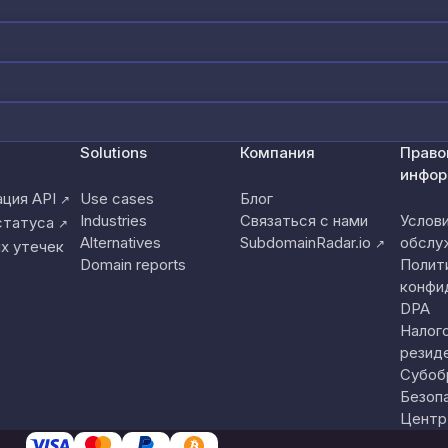
Solutions
Компания
Право
инфор
ция API
Use cases
Блог
↗
Industries
Связаться с нами
Услов
статуса
↗
Alternatives
SubdomainRadar.io
обслу
↗
х утечек
Domain reports
Полит
конфи
DPA
Налог
резид
Субоб
Безоп
Центр