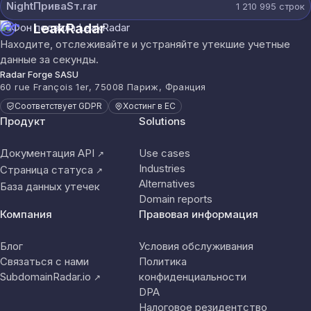
NightПриваSт.rar
1 210 995
строк
LeakRadar
Находите, отслеживайте и устраняйте утекшие учетные
данные за секунды.
Radar Forge SASU
60 rue François 1er, 75008 Париж, Франция
Соответствует GDPR
Хостинг в ЕС
Продукт
Solutions
Документация API
Use cases
↗
Industries
Страница статуса
↗
Alternatives
База данных утечек
Domain reports
Компания
Правовая информация
Блог
Условия обслуживания
Связаться с нами
Политика
SubdomainRadar.io
конфиденциальности
↗
DPA
Налоговое резидентство