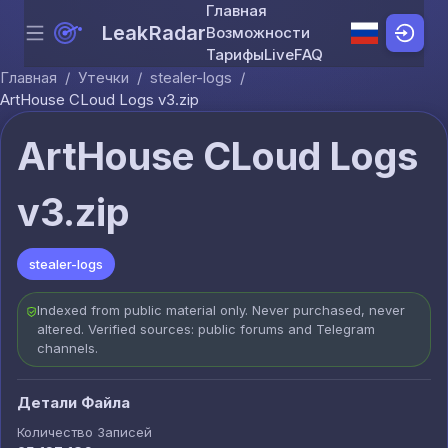
Главная
LeakRadar
Возможности
Menu
Skip to content
Тарифы
Live
FAQ
Главная
/
Утечки
/
stealer-logs
/
ArtHouse CLoud Logs v3.zip
ArtHouse CLoud Logs
v3.zip
stealer-logs
Indexed from public material only. Never purchased, never
altered. Verified sources: public forums and Telegram
channels.
Детали Файла
Количество Записей