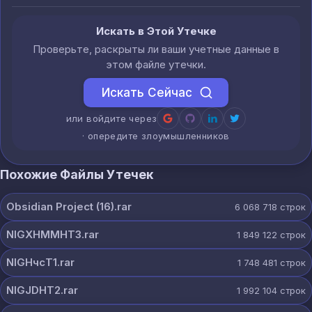
Искать в Этой Утечке
Проверьте, раскрыты ли ваши учетные данные в
этом файле утечки.
Искать Сейчас
или войдите через
· опередите злоумышленников
Похожие Файлы Утечек
Obsidian Project (16).rar
6 068 718
строк
NIGXHMMHT3.rar
1 849 122
строк
NIGHчсT1.rar
1 748 481
строк
NIGJDHT2.rar
1 992 104
строк