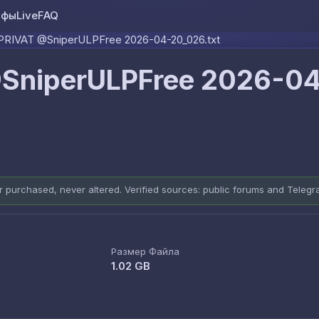
ифы
Live
FAQ
Skip to content
RIVAT @SniperULPFree 2026-04-20_026.txt
SniperULPFree 2026-0
er purchased, never altered. Verified sources: public forums and Teleg
Размер Файла
1.02 GB