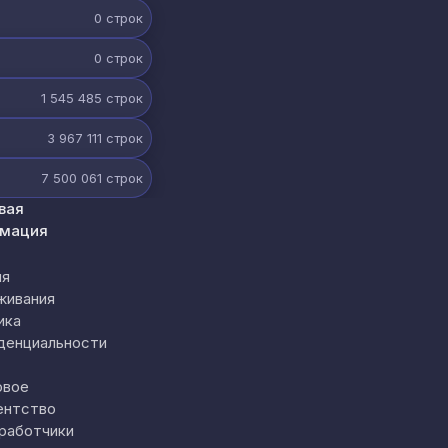
0
строк
0
строк
1 545 485
строк
3 967 111
строк
7 500 061
строк
вая
мация
ия
живания
ика
денциальности
овое
ентство
работчики