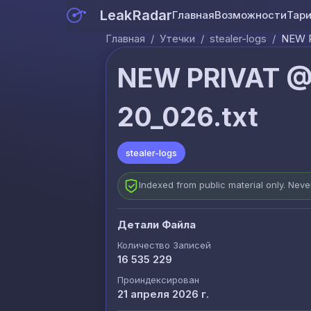
LeakRadar
Главная
Возможности
Тар
Главная
/
Утечки
/
stealer-logs
/
NEW P
NEW PRIVAT @
20_026.txt
stealer-logs
Indexed from public material only. Nev
Детали Файла
Количество Записей
16 535 229
Проиндексирован
21 апреля 2026 г.