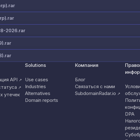
rp).rar
p).rar
08-2026.rar
).rar
).rar
Solutions
Компания
Право
инфор
ция API
Use cases
Блог
↗
Industries
Связаться с нами
Услов
статуса
↗
Alternatives
SubdomainRadar.io
обслу
↗
х утечек
Domain reports
Полит
конфи
DPA
Налог
резид
Субоб