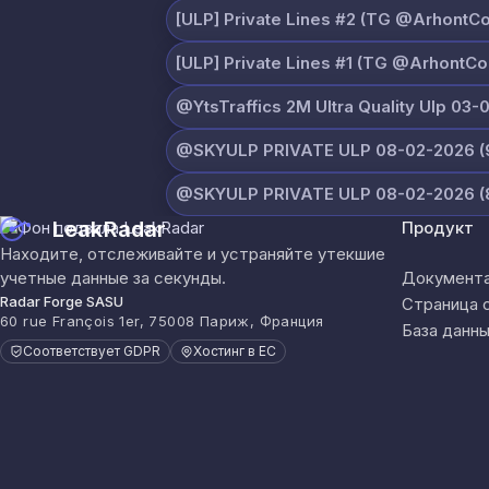
[ULP] Private Lines #2 (TG @ArhontCo
[ULP] Private Lines #1 (TG @ArhontCor
@YtsTraffics 2M Ultra Quality Ulp 03-
@SKYULP PRIVATE ULP 08-02-2026 (9
@SKYULP PRIVATE ULP 08-02-2026 (8
LeakRadar
Продукт
Находите, отслеживайте и устраняйте утекшие
учетные данные за секунды.
Документа
Radar Forge SASU
Страница 
60 rue François 1er, 75008 Париж, Франция
База данны
Соответствует GDPR
Хостинг в ЕС