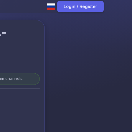
Login / Register
4-
ram channels.