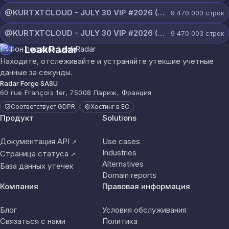
@KURTXTCLOUD - JULY 30 VIP #2026 (111).txt
9 470 003
строк
@KURTXTCLOUD - JULY 30 VIP #2026 (110).txt
9 470 003
строк
LeakRadar
Находите, отслеживайте и устраняйте утекшие учетные
данные за секунды.
Radar Forge SASU
60 rue François 1er, 75008 Париж, Франция
Соответствует GDPR
Хостинг в ЕС
Продукт
Solutions
Документация API
Use cases
↗
Industries
Страница статуса
↗
Alternatives
База данных утечек
Domain reports
Компания
Правовая информация
Блог
Условия обслуживания
Связаться с нами
Политика