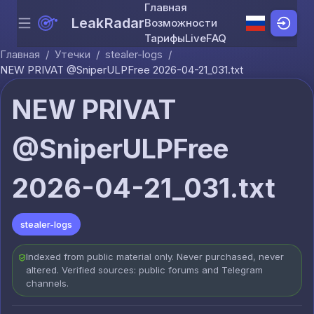
Главная
LeakRadar
Возможности
Menu
Skip to content
Тарифы
Live
FAQ
Главная
/
Утечки
/
stealer-logs
/
NEW PRIVAT @SniperULPFree 2026-04-21_031.txt
NEW PRIVAT
@SniperULPFree
2026-04-21_031.txt
stealer-logs
Indexed from public material only. Never purchased, never
altered. Verified sources: public forums and Telegram
channels.