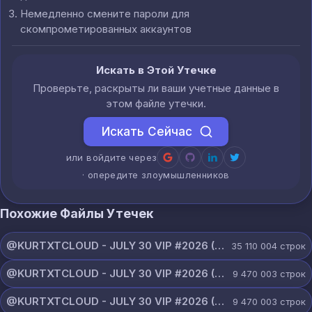
Немедленно смените пароли для
скомпрометированных аккаунтов
Искать в Этой Утечке
Проверьте, раскрыты ли ваши учетные данные в
этом файле утечки.
Искать Сейчас
или войдите через
· опередите злоумышленников
Похожие Файлы Утечек
@KURTXTCLOUD - JULY 30 VIP #2026 (114).txt
35 110 004
строк
@KURTXTCLOUD - JULY 30 VIP #2026 (113).txt
9 470 003
строк
@KURTXTCLOUD - JULY 30 VIP #2026 (112).txt
9 470 003
строк