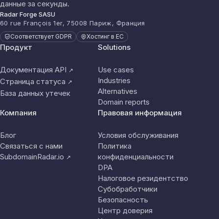
данные за секунды.
Radar Forge SASU
60 rue François 1er, 75008 Париж, Франция
Соответствует GDPR
Хостинг в ЕС
Продукт
Solutions
Документация API
Use cases
↗
Industries
Страница статуса
↗
Alternatives
База данных утечек
Domain reports
Компания
Правовая информация
Блог
Условия обслуживания
Связаться с нами
Политика
SubdomainRadar.io
конфиденциальности
↗
DPA
Налоговое резидентство
Субобработчики
Безопасность
Центр доверия