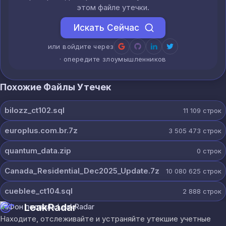
этом файле утечки.
Искать Сейчас
или войдите через
· опередите злоумышленников
Похожие Файлы Утечек
bilozz_ct102.sql
11 109
строк
europlus.com.br.7z
3 505 473
строк
quantum_data.zip
0
строк
Canada_Residential_Dec2025_Update.7z
10 080 625
строк
cueblee_ct104.sql
2 888
строк
LeakRadar
Находите, отслеживайте и устраняйте утекшие учетные