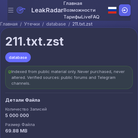
Главная
LeakRadar
Возможности
Menu
Skip to content
Тарифы
Live
FAQ
Главная
/
Утечки
/
database
/
211.txt.zst
211.txt.zst
database
Indexed from public material only. Never purchased, never
altered. Verified sources: public forums and Telegram
channels.
Детали Файла
Количество Записей
5 000 000
Размер Файла
69.88 MB