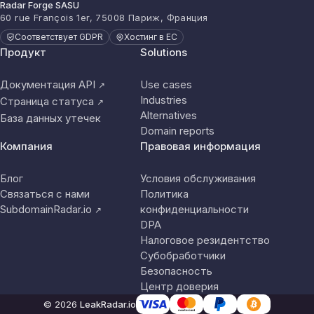
Radar Forge SASU
60 rue François 1er, 75008 Париж, Франция
Соответствует GDPR
Хостинг в ЕС
Продукт
Solutions
Документация API
Use cases
↗
Industries
Страница статуса
↗
Alternatives
База данных утечек
Domain reports
Компания
Правовая информация
Блог
Условия обслуживания
Связаться с нами
Политика
SubdomainRadar.io
конфиденциальности
↗
DPA
Налоговое резидентство
Субобработчики
Безопасность
Центр доверия
© 2026
LeakRadar.io