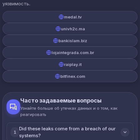
уязвимость.
medal.tv
univh2c.ma
bankislam.biz
lojaintegrada.com.br
raiplay.it
bitfinex.com
Часто задаваемые вопросы
Узнайте больше об утечках данных и о том, как
реагировать
Did these leaks come from a breach of our
1
systems?