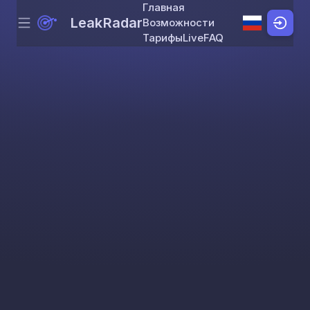
Главная
LeakRadar
Возможности
Menu
Skip to content
Тарифы
Live
FAQ