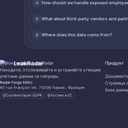
How should we handle exposed employe
4
What about third-party vendors and part
5
Where does this data come from?
6
LeakRadar
Продукт
Находите, отслеживайте и устраняйте утекшие
учетные данные за секунды.
Документа
Radar Forge SASU
Страница 
60 rue François 1er, 75008 Париж, Франция
База данны
Соответствует GDPR
Хостинг в ЕС