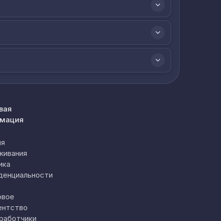
вая
мация
ия
живания
ика
денциальности
овое
ентство
работчики