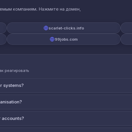
аемым компаниям. Нажмите на домен,
scarlet-clicks.info
99jobs.com
как реагировать
ur systems?
ganisation?
 accounts?