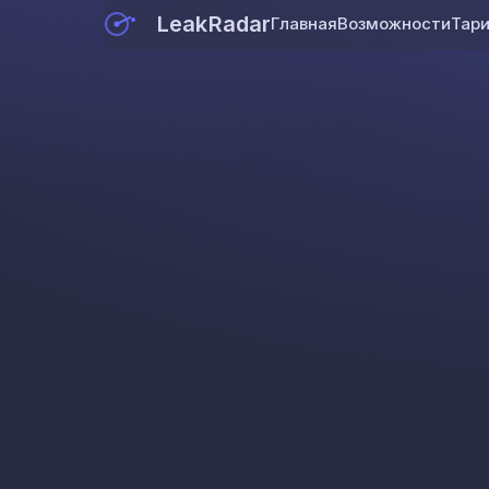
LeakRadar
Главная
Возможности
Тар