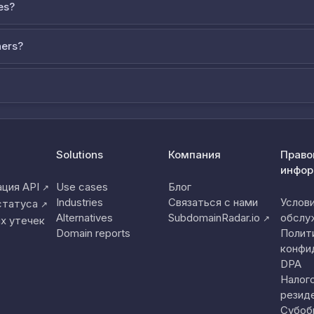
es?
ners?
Solutions
Компания
Право
инфор
ция API
Use cases
Блог
↗
Industries
Связаться с нами
Услов
статуса
↗
Alternatives
SubdomainRadar.io
обслу
↗
х утечек
Domain reports
Полит
конфи
DPA
Налог
резид
Субоб