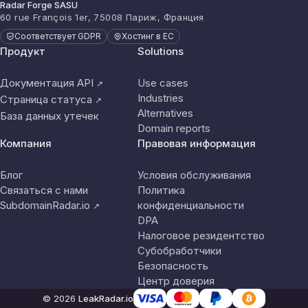
Radar Forge SASU
60 rue François 1er, 75008 Париж, Франция
Соответствует GDPR
Хостинг в ЕС
Продукт
Solutions
Документация API
Use cases
↗
Industries
Страница статуса
↗
Alternatives
База данных утечек
Domain reports
Компания
Правовая информация
Блог
Условия обслуживания
Связаться с нами
Политика
SubdomainRadar.io
конфиденциальности
↗
DPA
Налоговое резидентство
Субобработчики
Безопасность
Центр доверия
© 2026
LeakRadar.io