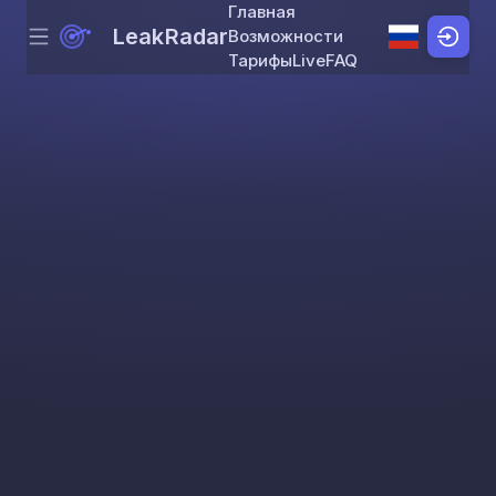
Главная
LeakRadar
Возможности
Menu
Skip to content
Тарифы
Live
FAQ