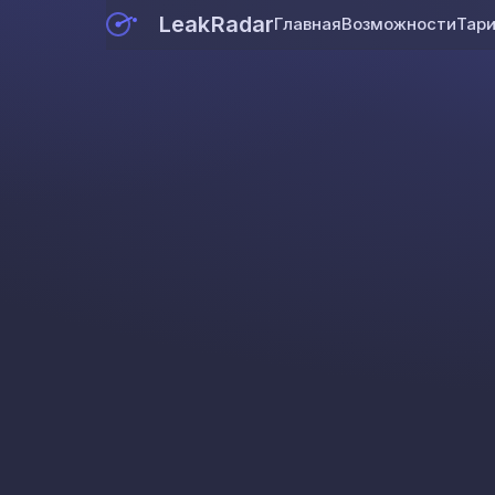
LeakRadar
Главная
Возможности
Тар