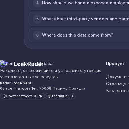
How should we handle exposed employe
4
What about third-party vendors and part
5
Where does this data come from?
6
LeakRadar
Продукт
Находите, отслеживайте и устраняйте утекшие
учетные данные за секунды.
Документа
Radar Forge SASU
Страница 
60 rue François 1er, 75008 Париж, Франция
База данны
Соответствует GDPR
Хостинг в ЕС