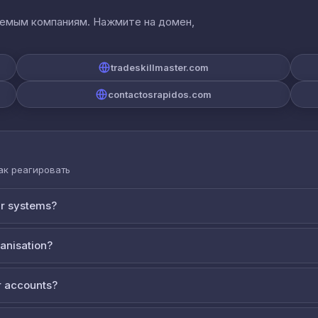
аемым компаниям. Нажмите на домен,
tradeskillmaster.com
contactosrapidos.com
как реагировать
ur systems?
ganisation?
 accounts?