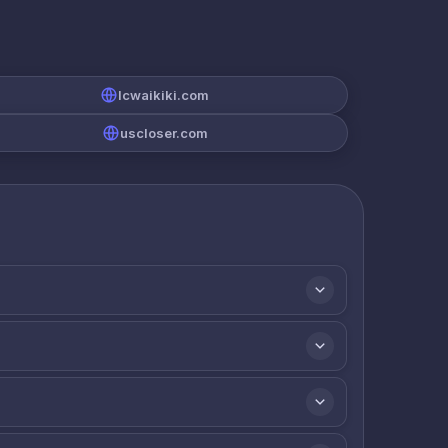
lcwaikiki.com
uscloser.com