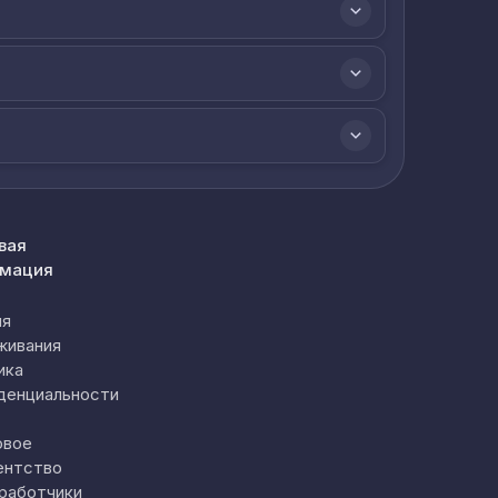
вая
мация
ия
живания
ика
денциальности
овое
ентство
работчики