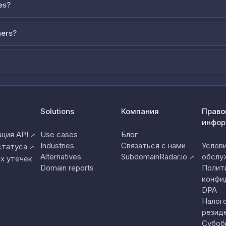
es?
ners?
Solutions
Компания
Право
инфор
ция API
Use cases
Блог
↗
Industries
Связаться с нами
Услов
статуса
↗
Alternatives
SubdomainRadar.io
обслу
↗
х утечек
Domain reports
Полит
конфи
DPA
Налог
резид
Субоб