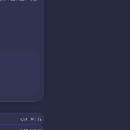
6,911,003
行