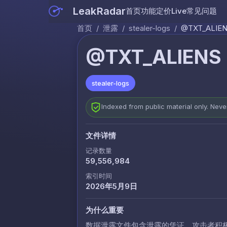
LeakRadar
首页
功能
定价
Live
常见问题
首页
/
泄露
/
stealer-logs
/
@TXT_ALIENS 
@TXT_ALIENS -
stealer-logs
Indexed from public material only. Nev
文件详情
记录数量
59,556,984
索引时间
2026年5月9日
为什么重要
数据泄露文件包含泄露的凭证，攻击者积