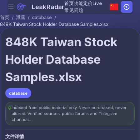
首页
功能
定价
Live
LeakRadar
Menu
Skip to content
常见问题
首页
/
泄露
/
database
/
848K Taiwan Stock Holder Database Samples.xlsx
848K Taiwan Stock
Holder Database
Samples.xlsx
database
Indexed from public material only. Never purchased, never
altered. Verified sources: public forums and Telegram
channels.
文件详情