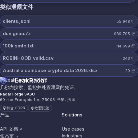
类似泄露文件
clients.jsonl
55,948
行
duvignau.7z
989,795
行
100k smtp.txt
114,699
行
ROBINHOOD_valid.csv
343
行
Australia coinbase crypto data 2026.xlsx
20
行
LeakRadar
几秒内搜索、监控并处置泄露的凭证。
Radar Forge SASU
60 rue François 1er, 75008 巴黎, 法国
符合 GDPR
欧盟托管
产品
Solutions
API 文档
Use cases
↗
Industries
状态页
↗