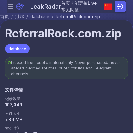
首页
功能
定价
Live
LeakRadar
Menu
Skip to content
常见问题
首页
/
泄露
/
database
/
ReferralRock.com.zip
ReferralRock.com.zip
database
Indexed from public material only. Never purchased, never
altered. Verified sources: public forums and Telegram
channels.
文件详情
记录数量
107,048
文件大小
7.89 MB
索引时间