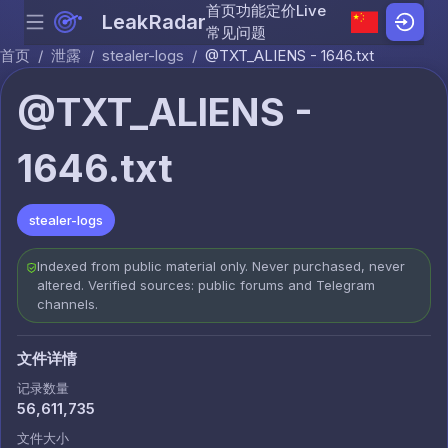
首页
功能
定价
Live
LeakRadar
Menu
Skip to content
常见问题
首页
/
泄露
/
stealer-logs
/
@TXT_ALIENS - 1646.txt
@TXT_ALIENS -
1646.txt
stealer-logs
Indexed from public material only. Never purchased, never
altered. Verified sources: public forums and Telegram
channels.
文件详情
记录数量
56,611,735
文件大小