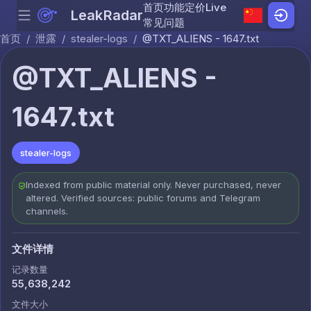
首页
功能
定价
Live
LeakRadar
Menu
Skip to content
常见问题
首页
/
泄露
/
stealer-logs
/
@TXT_ALIENS - 1647.txt
@TXT_ALIENS -
1647.txt
stealer-logs
Indexed from public material only. Never purchased, never
altered. Verified sources: public forums and Telegram
channels.
文件详情
记录数量
55,638,242
文件大小