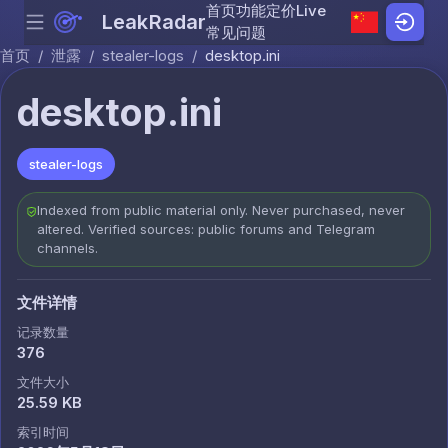
首页
功能
定价
Live
LeakRadar
Menu
Skip to content
常见问题
首页
/
泄露
/
stealer-logs
/
desktop.ini
desktop.ini
stealer-logs
Indexed from public material only. Never purchased, never
altered. Verified sources: public forums and Telegram
channels.
文件详情
记录数量
376
文件大小
25.59 KB
索引时间