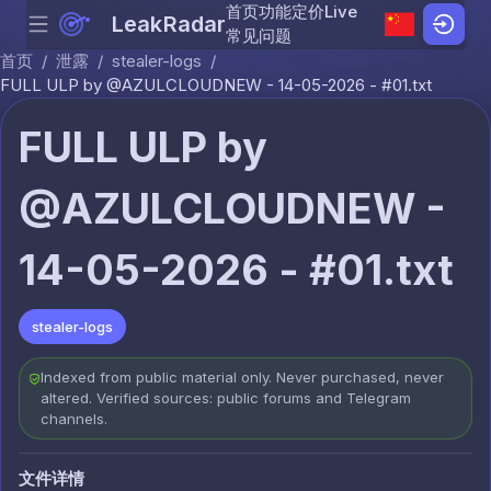
首页
功能
定价
Live
LeakRadar
Menu
Skip to content
常见问题
首页
/
泄露
/
stealer-logs
/
FULL ULP by @AZULCLOUDNEW - 14-05-2026 - #01.txt
FULL ULP by
@AZULCLOUDNEW -
14-05-2026 - #01.txt
stealer-logs
Indexed from public material only. Never purchased, never
altered. Verified sources: public forums and Telegram
channels.
文件详情