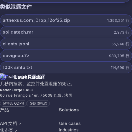
类似泄露文件
artnexus.com_Drop_12of25.zip
1,393,251
行
solidatech.rar
2,973
行
clients.jsonl
55,948
行
duvignau.7z
989,795
行
100k smtp.txt
114,699
行
LeakRadar
几秒内搜索、监控并处置泄露的凭证。
Radar Forge SASU
60 rue François 1er, 75008 巴黎, 法国
符合 GDPR
欧盟托管
产品
Solutions
API 文档
Use cases
↗
Industries
状态页
↗