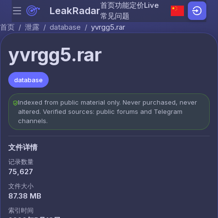
首页
功能
定价
Live
LeakRadar
Menu
Skip to content
常见问题
首页
/
泄露
/
database
/
yvrgg5.rar
yvrgg5.rar
database
Indexed from public material only. Never purchased, never
altered. Verified sources: public forums and Telegram
channels.
文件详情
记录数量
75,627
文件大小
87.38 MB
索引时间