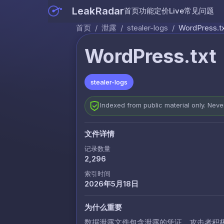
LeakRadar
首页
功能
定价
Live
常见问题
首页
/
泄露
/
stealer-logs
/
WordPress.t
WordPress.txt
stealer-logs
Indexed from public material only. Nev
文件详情
记录数量
2,296
索引时间
2026年5月18日
为什么重要
数据泄露文件包含泄露的凭证，攻击者积