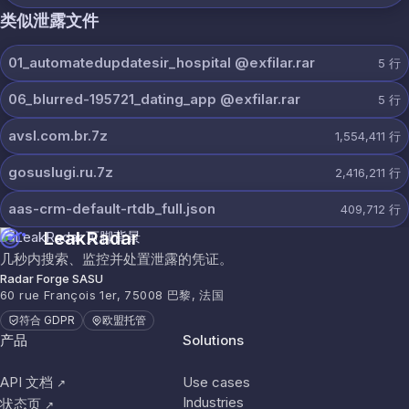
类似泄露文件
01_automatedupdatesir_hospital @exfilar.rar
5
行
06_blurred-195721_dating_app @exfilar.rar
5
行
avsl.com.br.7z
1,554,411
行
gosuslugi.ru.7z
2,416,211
行
aas-crm-default-rtdb_full.json
409,712
行
LeakRadar
几秒内搜索、监控并处置泄露的凭证。
Radar Forge SASU
60 rue François 1er, 75008 巴黎, 法国
符合 GDPR
欧盟托管
产品
Solutions
API 文档
Use cases
↗
Industries
状态页
↗