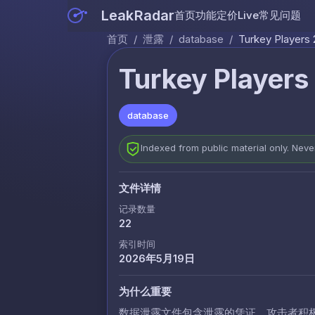
LeakRadar
首页
功能
定价
Live
常见问题
首页
/
泄露
/
database
/
Turkey Players 
Turkey Players
database
Indexed from public material only. Nev
文件详情
记录数量
22
索引时间
2026年5月19日
为什么重要
数据泄露文件包含泄露的凭证，攻击者积