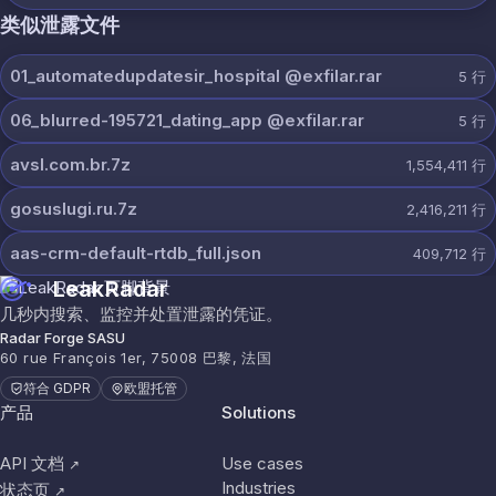
类似泄露文件
01_automatedupdatesir_hospital @exfilar.rar
5
行
06_blurred-195721_dating_app @exfilar.rar
5
行
avsl.com.br.7z
1,554,411
行
gosuslugi.ru.7z
2,416,211
行
aas-crm-default-rtdb_full.json
409,712
行
LeakRadar
几秒内搜索、监控并处置泄露的凭证。
Radar Forge SASU
60 rue François 1er, 75008 巴黎, 法国
符合 GDPR
欧盟托管
产品
Solutions
API 文档
Use cases
↗
Industries
状态页
↗