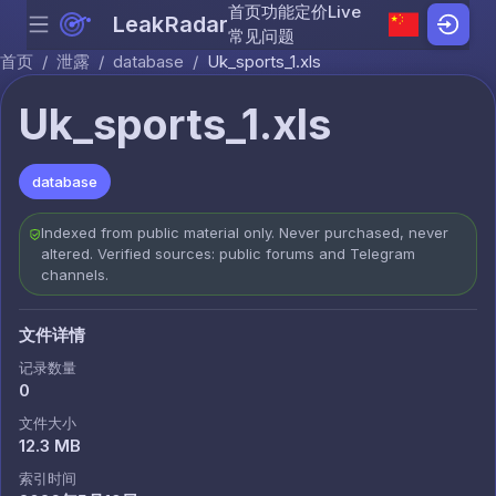
首页
功能
定价
Live
LeakRadar
Menu
Skip to content
常见问题
首页
/
泄露
/
database
/
Uk_sports_1.xls
Uk_sports_1.xls
database
Indexed from public material only. Never purchased, never
altered. Verified sources: public forums and Telegram
channels.
文件详情
记录数量
0
文件大小
12.3 MB
索引时间