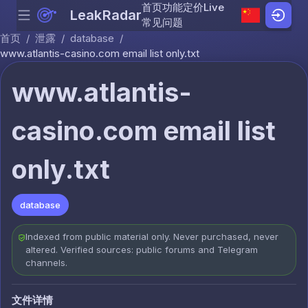
首页
功能
定价
Live
LeakRadar
Menu
Skip to content
常见问题
首页
/
泄露
/
database
/
www.atlantis-casino.com email list only.txt
www.atlantis-
casino.com email list
only.txt
database
Indexed from public material only. Never purchased, never
altered. Verified sources: public forums and Telegram
channels.
文件详情