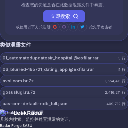
检查您的凭证是否在此数据泄露文件中暴露。
立即搜索
或使用以下方式注册
· 抢先于攻击者
类似泄露文件
01_automatedupdatesir_hospital @exfilar.rar
5
行
06_blurred-195721_dating_app @exfilar.rar
5
行
avsl.com.br.7z
1,554,411
行
gosuslugi.ru.7z
2,416,211
行
aas-crm-default-rtdb_full.json
409,712
行
LeakRadar
几秒内搜索、监控并处置泄露的凭证。
Radar Forge SASU