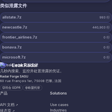
类似泄露文件
allstate.7z
993
行
newcastle.7z
440,903
行
frontier_airlines.7z
0
行
bonava.7z
0
行
microsoft.7z
0
行
LeakRadar
几秒内搜索、监控并处置泄露的凭证。
Radar Forge SASU
60 rue François 1er, 75008 巴黎, 法国
符合 GDPR
欧盟托管
产品
Solutions
API 文档
Use cases
↗
Industries
状态页
↗