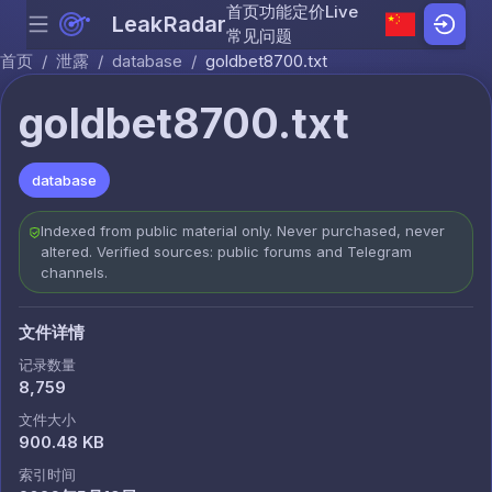
首页
功能
定价
Live
LeakRadar
Menu
Skip to content
常见问题
首页
/
泄露
/
database
/
goldbet8700.txt
goldbet8700.txt
database
Indexed from public material only. Never purchased, never
altered. Verified sources: public forums and Telegram
channels.
文件详情
记录数量
8,759
文件大小
900.48 KB
索引时间