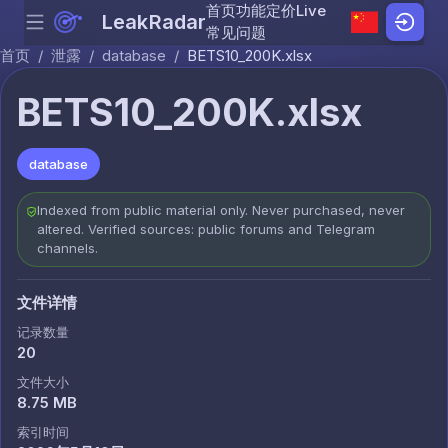
首页
功能
定价
Live
LeakRadar
Menu
Skip to content
常见问题
首页
/
泄露
/
database
/
BETS10_200K.xlsx
BETS10_200K.xlsx
database
Indexed from public material only. Never purchased, never
altered. Verified sources: public forums and Telegram
channels.
文件详情
记录数量
20
文件大小
8.75 MB
索引时间