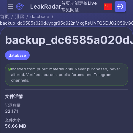
首页
功能
定价
Live
LeakRadar
Menu
Skip to content
常见问题
首页
/
泄露
/
database
/
backup_dc6585a020dJypgr85q922nMxgRsUNFQSEiJO2C58vG
backup_dc6585a020d
database
Indexed from public material only. Never purchased, never
altered. Verified sources: public forums and Telegram
channels.
文件详情
记录数量
32,171
文件大小
56.66 MB