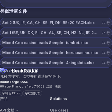
类似泄露文件
Set 2 (UK, IE, CA, CH, SE, FI, DK, BE) 20 EACH.xlsx
22
行
Set 1 (BE, UK, DK, FI, CA, AU, SE, CH, NZ, NL, IE) 20 each.xlsx
26
行
Mixed Geo casino leads Sample- tumbet.xlsx
24
行
Mixed Geo casino leads Sample- horuscasino.xlsx
24
行
Mixed Geo casino leads Sample- 4kingslots.xlsx
24
行
LeakRadar
几秒内搜索、监控并处置泄露的凭证。
Radar Forge SASU
60 rue François 1er, 75008 巴黎, 法国
符合 GDPR
欧盟托管
产品
Solutions
API 文档
Use cases
↗