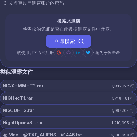
立即更改已泄露账户的密码
搜索此泄露
检查您的凭证是否在此数据泄露文件中暴露。
立即搜索
或使用以下方式注册
· 抢先于攻击者
类似泄露文件
NIGXHMMHT3.rar
1,849,122
行
NIGHчсT1.rar
1,748,481
行
NIGJDHT2.rar
1,992,104
行
NightПриваSт.rar
1,210,995
行
🛸 May - @TXT_ALIENS - #1446.txt
16,188,990
行