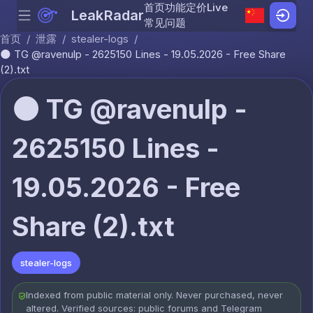
首页
功能
定价
Live
LeakRadar
Menu
Skip to content
常见问题
首页
/
泄露
/
stealer-logs
/
🌑 TG @ravenulp - 2625150 Lines - 19.05.2026 - Free Share
(2).txt
🌑 TG @ravenulp -
2625150 Lines -
19.05.2026 - Free
Share (2).txt
stealer-logs
Indexed from public material only. Never purchased, never
altered. Verified sources: public forums and Telegram