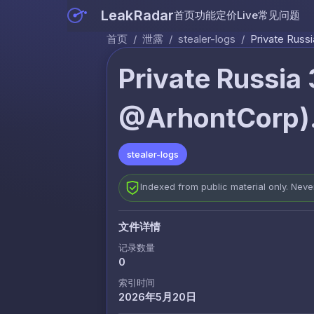
LeakRadar
首页
功能
定价
Live
常见问题
首页
/
泄露
/
stealer-logs
/
Private Russ
Private Russia 
@ArhontCorp).
stealer-logs
Indexed from public material only. Nev
文件详情
记录数量
0
索引时间
2026年5月20日