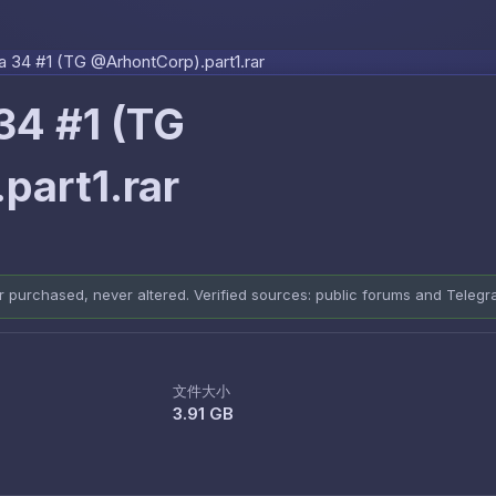
Skip to content
ia 34 #1 (TG @ArhontCorp).part1.rar
34 #1 (TG
part1.rar
er purchased, never altered. Verified sources: public forums and Teleg
文件大小
3.91 GB