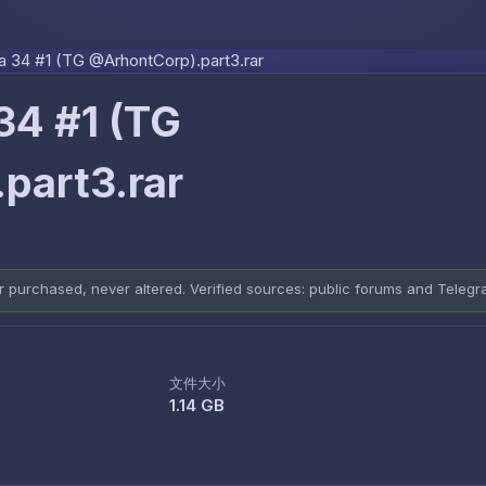
Skip to content
ia 34 #1 (TG @ArhontCorp).part3.rar
34 #1 (TG
part3.rar
er purchased, never altered. Verified sources: public forums and Teleg
文件大小
1.14 GB