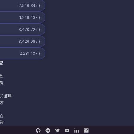
2,546,345
行
1,249,437
行
3,470,726
行
3,426,965
行
2,281,407
行
息
款
策
民证明
方
心
除