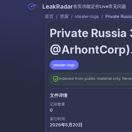
LeakRadar
首页
功能
定价
Live
常见问题
首页
/
泄露
/
stealer-logs
/
Private Russ
Private Russia 
@ArhontCorp).
stealer-logs
Indexed from public material only. Nev
文件详情
记录数量
0
索引时间
2026年5月20日