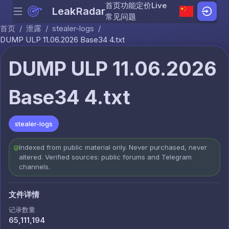
首页
功能
定价
Live
LeakRadar
Menu
Skip to content
常见问题
首页
/
泄露
/
stealer-logs
/
DUMP ULP 11.06.2026 Base34 4.txt
DUMP ULP 11.06.2026
Base34 4.txt
stealer-logs
Indexed from public material only. Never purchased, never
altered. Verified sources: public forums and Telegram
channels.
文件详情
记录数量
65,111,194