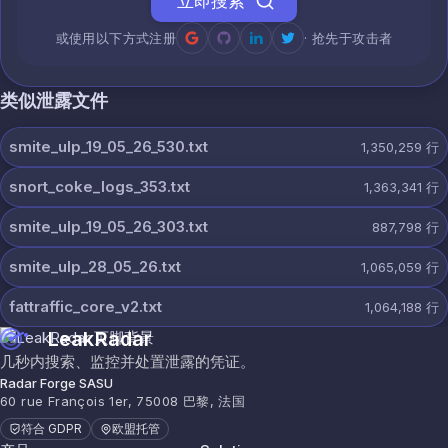
立即搜索
或使用以下方式注册
· 抢先于攻击者
类似泄露文件
smite_ulp_19_05_26_530.txt
1,350,259
行
snort_coke_logs_353.txt
1,363,341
行
smite_ulp_19_05_26_303.txt
887,798
行
smite_ulp_28_05_26.txt
1,065,059
行
fattraffic_core_v2.txt
1,064,188
行
LeakRadar
几秒内搜索、监控并处置泄露的凭证。
Radar Forge SASU
60 rue François 1er, 75008 巴黎, 法国
符合 GDPR
欧盟托管