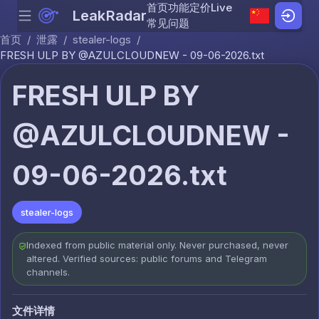
首页
功能
定价
Live
LeakRadar
Menu
Skip to content
常见问题
首页
/
泄露
/
stealer-logs
/
FRESH ULP BY @AZULCLOUDNEW - 09-06-2026.txt
FRESH ULP BY
@AZULCLOUDNEW -
09-06-2026.txt
stealer-logs
Indexed from public material only. Never purchased, never
altered. Verified sources: public forums and Telegram
channels.
文件详情