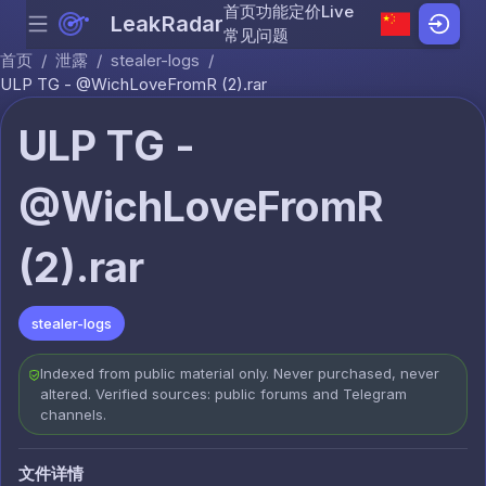
首页
功能
定价
Live
LeakRadar
Menu
Skip to content
常见问题
首页
/
泄露
/
stealer-logs
/
ULР ТG - @WichLoveFromR (2).rar
ULР ТG -
@WichLoveFromR
(2).rar
stealer-logs
Indexed from public material only. Never purchased, never
altered. Verified sources: public forums and Telegram
channels.
文件详情