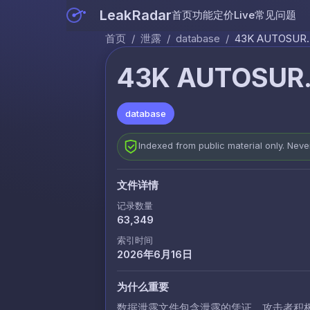
LeakRadar
首页
功能
定价
Live
常见问题
首页
/
泄露
/
database
/
43K AUTOSUR.
43K AUTOSUR.
database
Indexed from public material only. Nev
文件详情
记录数量
63,349
索引时间
2026年6月16日
为什么重要
数据泄露文件包含泄露的凭证，攻击者积