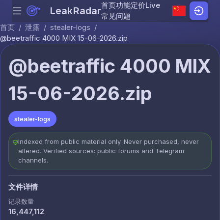
首页
功能
定价
Live
LeakRadar
Menu
Skip to content
常见问题
首页
/
泄露
/
stealer-logs
/
@beetraffic 4000 MIX 15-06-2026.zip
@beetraffic 4000 MIX
15-06-2026.zip
stealer-logs
Indexed from public material only. Never purchased, never
altered. Verified sources: public forums and Telegram
channels.
文件详情
记录数量
16,447,112