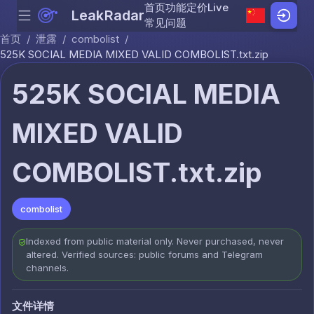
首页
功能
定价
Live
LeakRadar
Menu
Skip to content
常见问题
首页
/
泄露
/
combolist
/
525K SOCIAL MEDIA MIXED VALID COMBOLIST.txt.zip
525K SOCIAL MEDIA
MIXED VALID
COMBOLIST.txt.zip
combolist
Indexed from public material only. Never purchased, never
altered. Verified sources: public forums and Telegram
channels.
文件详情