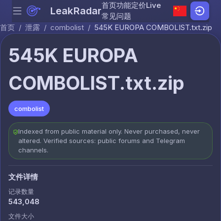
首页
功能
定价
Live
LeakRadar
Menu
Skip to content
常见问题
首页
/
泄露
/
combolist
/
545K EUROPA COMBOLIST.txt.zip
545K EUROPA
COMBOLIST.txt.zip
combolist
Indexed from public material only. Never purchased, never
altered. Verified sources: public forums and Telegram
channels.
文件详情
记录数量
543,048
文件大小