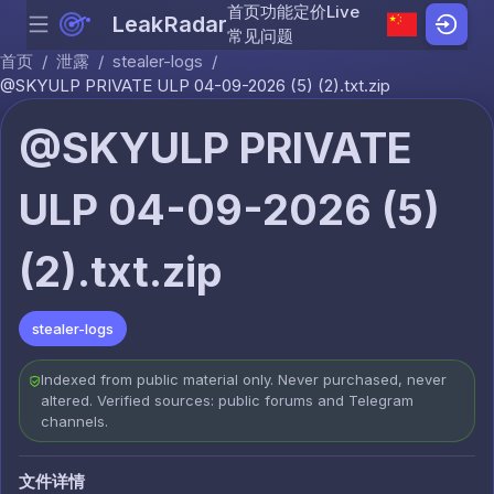
首页
功能
定价
Live
LeakRadar
Menu
Skip to content
常见问题
首页
/
泄露
/
stealer-logs
/
@SKYULP PRIVATE ULP 04-09-2026 (5) (2).txt.zip
@SKYULP PRIVATE
ULP 04-09-2026 (5)
(2).txt.zip
stealer-logs
Indexed from public material only. Never purchased, never
altered. Verified sources: public forums and Telegram
channels.
文件详情