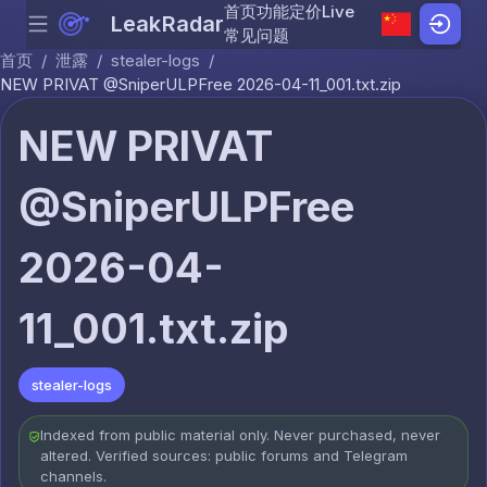
首页
功能
定价
Live
LeakRadar
Menu
Skip to content
常见问题
首页
/
泄露
/
stealer-logs
/
NEW PRIVAT @SniperULPFree 2026-04-11_001.txt.zip
NEW PRIVAT
@SniperULPFree
2026-04-
11_001.txt.zip
stealer-logs
Indexed from public material only. Never purchased, never
altered. Verified sources: public forums and Telegram
channels.