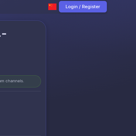
Login / Register
4-
ram channels.