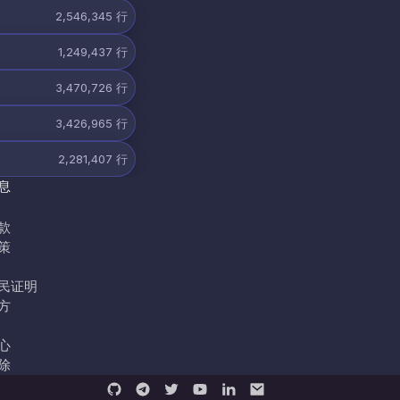
2,546,345
行
1,249,437
行
3,470,726
行
3,426,965
行
2,281,407
行
息
款
策
民证明
方
心
除