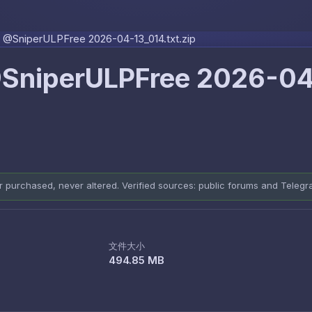
Skip to content
@SniperULPFree 2026-04-13_014.txt.zip
SniperULPFree 2026-0
er purchased, never altered. Verified sources: public forums and Teleg
文件大小
494.85 MB