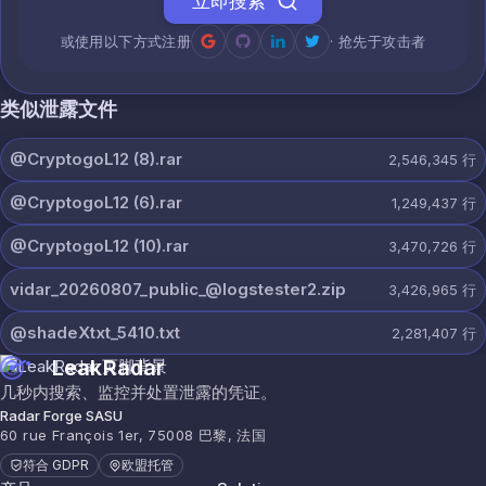
立即搜索
或使用以下方式注册
· 抢先于攻击者
类似泄露文件
@CryptogoL12 (8).rar
2,546,345
行
@CryptogoL12 (6).rar
1,249,437
行
@CryptogoL12 (10).rar
3,470,726
行
vidar_20260807_public_@logstester2.zip
3,426,965
行
@shadeXtxt_5410.txt
2,281,407
行
LeakRadar
几秒内搜索、监控并处置泄露的凭证。
Radar Forge SASU
60 rue François 1er, 75008 巴黎, 法国
符合 GDPR
欧盟托管