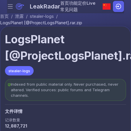
首页
功能
定价
Live
LeakRadar
Menu
Skip to content
常见问题
首页
/
泄露
/
stealer-logs
/
LogsPlanet [@ProjectLogsPlanet].rar.zip
LogsPlanet
[@ProjectLogsPlanet].r
stealer-logs
Indexed from public material only. Never purchased, never
altered. Verified sources: public forums and Telegram
channels.
文件详情
记录数量
12,887,721