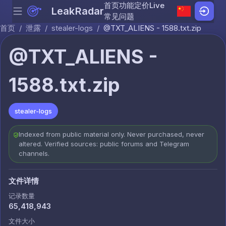
首页
功能
定价
Live
LeakRadar
Menu
Skip to content
常见问题
首页
/
泄露
/
stealer-logs
/
@TXT_ALIENS - 1588.txt.zip
@TXT_ALIENS -
1588.txt.zip
stealer-logs
Indexed from public material only. Never purchased, never
altered. Verified sources: public forums and Telegram
channels.
文件详情
记录数量
65,418,943
文件大小