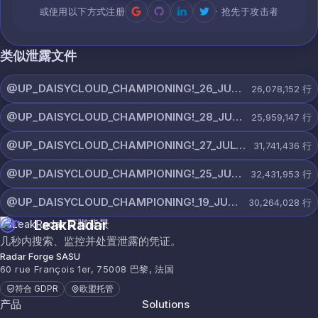
或使用以下方式注册
· 抢先于攻击者
类似泄露文件
@UP_DAISYCLOUD_CHAMPIONING!_26_JULY_5597_ON_CHANNEL.rar
26,078,152
行
@UP_DAISYCLOUD_CHAMPIONING!_28_JULY_5218_ON_CHANNEL.rar
25,959,147
行
@UP_DAISYCLOUD_CHAMPIONING!_27_JULY_5982_ON_CHANNEL.rar
31,741,436
行
@UP_DAISYCLOUD_CHAMPIONING!_25_JULY_5797_ON_CHANNEL.rar
32,431,953
行
@UP_DAISYCLOUD_CHAMPIONING!_19_JULY_5790_ON_CHANNEL.rar
30,264,028
行
LeakRadar
几秒内搜索、监控并处置泄露的凭证。
Radar Forge SASU
60 rue François 1er, 75008 巴黎, 法国
符合 GDPR
欧盟托管
产品
Solutions