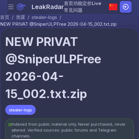
首页
功能
定价
Live
LeakRadar
Menu
Skip to content
常见问题
首页
/
泄露
/
stealer-logs
/
NEW PRIVAT @SniperULPFree 2026-04-15_002.txt.zip
NEW PRIVAT
@SniperULPFree
2026-04-
15_002.txt.zip
stealer-logs
Indexed from public material only. Never purchased, never
altered. Verified sources: public forums and Telegram
channels.